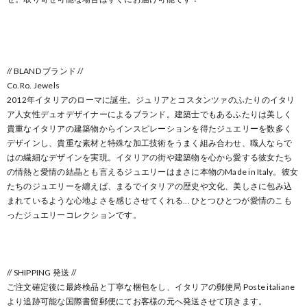
// BLAND ブランド //
Co.Ro. Jewels
2012年イタリアのローマに誕生。ジュリアとコスタンツァのふたりのイタリ
ア人女性デュオデザイナーによるブランド。建築士でもあるふたりは美しく
貴重なイタリアの建築物からインスピレーションを得たジュエリーを数多く
デザインし、貴重な素材と特殊な加工技術をうまく組み合わせ、職人ならで
はの繊細なデザインを実現。イタリアの街や建築物を心から愛する彼女たち
の情熱と愛情の結晶とも言えるジュエリーはまさに本物のMade in Italy。彼女
たちのジュエリーを纏えば、まるでイタリアの歴史や文化、美しさに包み込
まれているような心地よさを感じさせてくれる... ひとつひとつが愛情のこも
ったジュエリーコレクションです。
// SHIPPING 発送 //
ご注文確定後に最終検品と丁寧な梱包をし、イタリアの郵便局 Poste italiane
より追跡可能な国際書留郵便にてお客様の元へ発送させて頂きます。