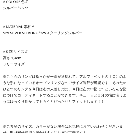
// COLORE 色 //
シルバー/Silver
// MATERIAL 素材 //
925 SILVER STERLING/925スターリングシルバー
// SIZE サイズ //
高さ 1,3cm
フリーサイズ
※こちらのリングは輪っかが一部が途切れて、アルファベットの【 C 】のよ
うな形になっているオープンリングなのでサイズ調節が可能です。そのため
ひとつのリングを今日は右の人差し指に、今日は左の中指に〜といろんな指
につけてコーディネートすることができます。キューッと自分の指に沿うよ
うにゆっくり動かしてもらうとぴったりとフィットします！！
※ご希望のサイズ、カラーがない場合はお気軽にお問い合わせくださいま
せ。取り寄せ可能な場合はすぐにお届け可能です！